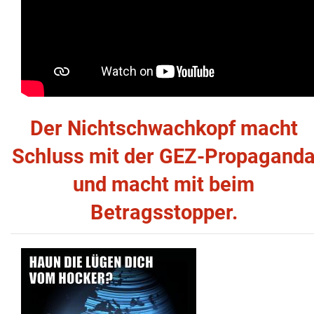
Der Nichtschwachkopf macht
Schluss mit der GEZ-Propagand
und macht mit beim
Betragsstopper.