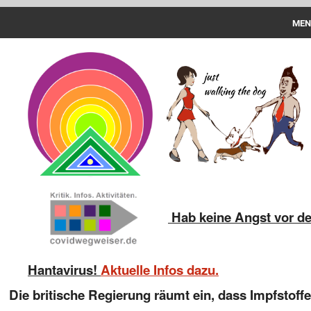
MEN
Spazieren
PCR-Test
Aktuelles
Impfstoff
Geschädigte
Strafanzeige
Hab keine Angst vor d
Haftungsübernahme
Hantavirus!
Aktuelle Infos dazu.
Download
Die britische Regierung räumt ein, dass Impfstoff