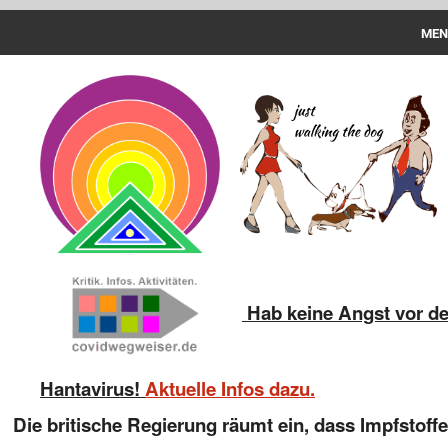
MEN
Spazieren
PCR-Test
Aktuelles
Impfstoff
Geschädigte
Strafanzeige
Hab keine Angst vor d
Haftungsübernahme
Hantavirus!
Aktuelle Infos dazu.
Download
Die britische Regierung räumt ein, dass Impfstoff