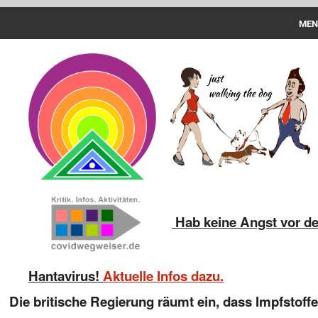
MEN
Spazieren
PCR-Test
Aktuelles
Impfstoff
Geschädigte
Strafanzeige
Hab keine Angst vor d
Haftungsübernahme
Hantavirus!
Aktuelle Infos dazu.
Download
Die britische Regierung räumt ein, dass Impfstoff