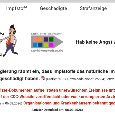
Impfstoff
Geschädigte
Strafanzeige
fe
mRNA
Impfschaden
Kinder Impfen
ort
Risiko-Nebenwirkung
Hab keine Angst 
Impfunfähig
Impfanweisung
egierung räumt ein, dass Impfstoffe das natürliche
geschädigt haben.
(Größe: 60 kB; Downloads bisher: 25584; Letzt
Pfizer-Dokumenten aufgelisteten unerwünschten Ereignisse unte
uf der CDC-Website veröffentlicht oder von korrumpierten Ärzt
Organisationen und Krankenhäusern bekannt ge
am: 06.08.2026)
Letzter Download am: 06.08.2026)