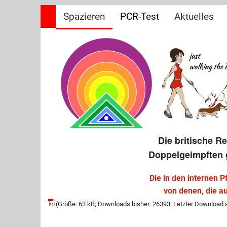
Spazieren
PCR-Test
Aktuelles
Offene Brie
Frage&Antw
Impfpflicht
Die britische R
Doppelgeimpften 
Die in den internen 
von denen, die a
(Größe: 63 kB; Downloads bisher: 26393; Letzter Download 