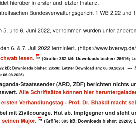
t hierüber in erster und letzter Instanz.
streitsachen Bundesverwaltungsgericht 1 WB 2.22 und 1
m 5. und 6. Juni 2022, vernommen wurden unter andere
 den 6. & 7. Juli 2022 terminiert. (https://www.bverwg.d
 Schwab lesen.
(Größe: 382 kB; Downloads bisher: 25616; L
---
92 kB; Downloads bisher: 28538; Letzter Download am: 06.08.2026)
: 06.08.2026)
aganda-Staatssender (ARD, ZDF) berichten nichts un
nswert.
Alle Schriftsätze können hier heruntergelad
 ersten Verhandlungstag - Prof. Dr. Bhakdi macht se
el mit Zivilcourage. Hut ab. Impfgegner und steht 
n seinen Major.
(Größe: 393 kB; Downloads bisher: 29289; L