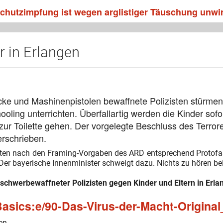
 Schutzimpfung ist wegen arglistiger Täuschung unw
 in Erlangen
cke und Mashinenpistolen bewaffnete Polizisten stürme
oling unterrichten. Überfallartig werden die Kinder sof
n zur Toilette gehen. Der vorgelegte Beschluss des Terr
erschrieben.
ten nach den Framing-Vorgaben des ARD entsprechend Protofasc
Der bayerische Innenminister schweigt dazu. Nichts zu hören b
f schwerbewaffneter Polizisten gegen Kinder und Eltern in Erla
sics:e/90-Das-Virus-der-Macht-Original
en.