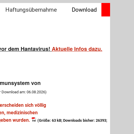
Haftungsübernahme
Download
Strafantrag-Unterstützen
ARD+ZDF=GEZ
Die Befreiung
Gebühren umleiten
vor dem Hantavirus!
Aktuelle Infos dazu.
 Immunsystem von
er Download am: 06.08.2026)
rscheiden sich völlig
en, medizinischen
geben wurden.
(Größe: 63 kB; Downloads bisher: 26393;