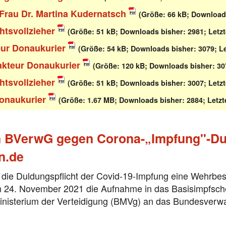
 Frau Dr. Martina Kudernatsch
(Größe: 66 kB; Downloads
htsvollzieher
(Größe: 51 kB; Downloads bisher: 2981; Letz
ur Donaukurier
(Größe: 54 kB; Downloads bisher: 3079; L
kteur Donaukurier
(Größe: 120 kB; Downloads bisher: 30
htsvollzieher
(Größe: 51 kB; Downloads bisher: 3007; Letz
Donaukurier
(Größe: 1.67 MB; Downloads bisher: 2884; Letzt
BVerwG gegen Corona-„Impfung"-Dul
n.de
die Duldungspflicht der Covid-19-Impfung eine Wehrbes
am 24. November 2021 die Aufnahme in das Basisimpfs
isterium der Verteidigung (BMVg) an das Bundesverwal