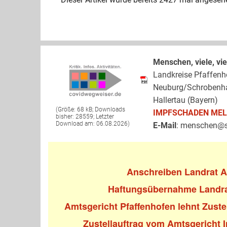
Menschen, viele, v
Landkreise Pfaffenho
Neuburg/Schrobenhau
Hallertau (Bayern)
(Größe: 68 kB; Downloads
IMPFSCHADEN ME
bisher: 28559; Letzter
Download am: 06.08.2026)
E-Mail
: menschen@s
Anschreiben Landrat A
Haftungsübernahme Landrat
Amtsgericht Pfaffenhofen lehnt Zuste
Zustellauftrag vom Amtsgericht I