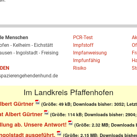
iele Menschen
PCR-Test
Ak
fen - Kelheim - Eichstätt
Impfstoff
Of
sen - Ingolstadt - Freising
Impfanweisung
Fr
Impfunfähig
Ha
LDEN
Risiko
St
pazierengehendenhund.de
Im Landkreis Pfaffenhofen
lbert Gürtner
(Größe: 49 kB; Downloads bisher: 3052; Letz
 Albert Gürtner
(Größe: 114 kB; Downloads bisher: 2904;
llung ab. Unsere Antwort!
(Größe: 2.32 MB; Downloads b
ngolstadt ausgeführt.
(Größe: 2.15 MB; Downloads bisher